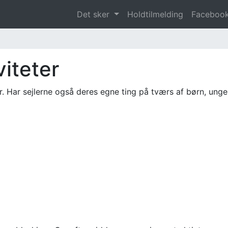
Det sker
Holdtilmelding
Facebook
viteter
r. Har sejlerne også deres egne ting på tværs af børn, ung