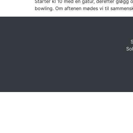
Starter kl 10 med en gåtur, derefter gløgg
bowling. Om aftenen mødes vi til sammenskud
S
Sol