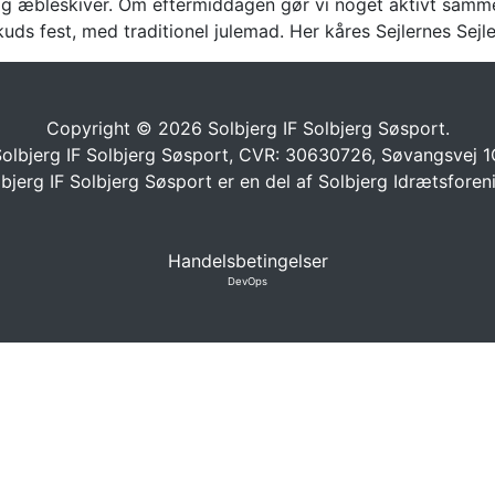
 og æbleskiver. Om eftermiddagen gør vi noget aktivt samm
s fest, med traditionel julemad. Her kåres Sejlernes Sejle
Copyright © 2026 Solbjerg IF Solbjerg Søsport.
olbjerg IF Solbjerg Søsport, CVR: 30630726, Søvangsvej 1
bjerg IF Solbjerg Søsport er en del af
Solbjerg Idrætsforen
Handelsbetingelser
DevOps