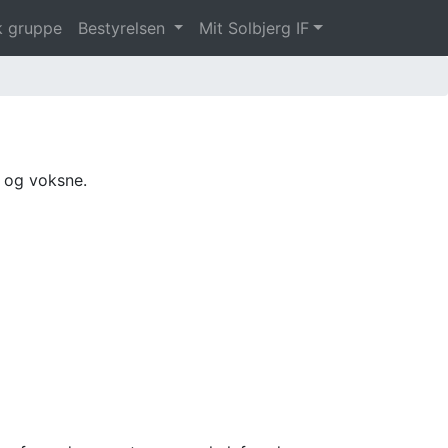
 gruppe
Bestyrelsen
Mit Solbjerg IF
e og voksne.