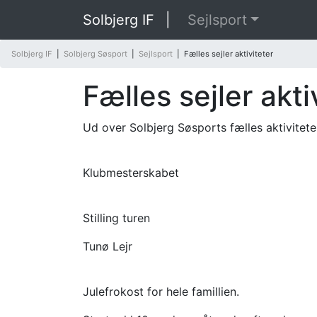
Solbjerg IF
|
Sejlsport
Solbjerg IF
|
Solbjerg Søsport
|
Sejlsport
|
Fælles sejler aktiviteter
Fælles sejler akti
Ud over Solbjerg Søsports fælles aktivitete
Klubmesterskabet
Stilling turen
Tunø Lejr
Julefrokost for hele famillien.