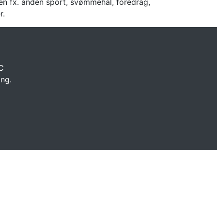
en fx. anden sport, svømmehal, foredrag,
r.
C
ing.