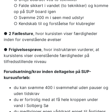
○ Falde sikkert i vandet (to teknikker) og komme
op på SUP board igen
○ Svømme 200 m i søen med udstyr
○ Kendskab til og forståelse for klubregler
●
2 Fællesture
, hvor kursisten viser færdigheder
inden for ovenstående øvelser
●
Frigivelsesprøve
, hvor instruktøren vurderer, at
kursistens viser ovenstående færdigheder på
tilfredsstillende niveau
Forudsætning/krav inden deltagelse på SUP-
kursusforløb:
du kan svømme 400 i svømmehal uden pauser og
uden tidskrav
du er fortrolig med at få hele kroppen under
vand i Solbjerg Sø
du medbringer egen våddragt egnet til årstidens