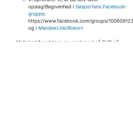
opslag/Begivenhed i
Søsportens Facebook-
gruppe
;
https://www.facebook.com/groups/1006091
og i
MemberLink/Rokort
Mulighed for at tage en gæst med på SUP på
søen
Adgang til
Memberlink
(app eller hjemmeside hvor vi bl.a. registrerer
tilbagelagte km på klubbens udstyr og du kan se
datoer for og tilmelde dig fællesture)
Lån af Søsportens faste SUP boards inkl. finne
og leash, paddle og svømmevest
(dog kun når boards ikke er booket til intro-
kurser og planlagte fællesture, som er
annonceret i
MemberLink/Rokort
)